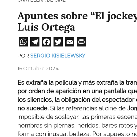
Apuntes sobre “El jockey
Luis Ortega
WhatsApp
Telegram
Facebook
Twitter
Email
Print
POR
SERGIO KISIELEWSKY
16 Octubre 2024
Es extraña la película y más extraña la t
por orden de aparición en una pantalla que
los silencios, la obligación del espectador
no sucede.
Si las referencias al cine de
Jor
imposible de soslayar, las primeras esc
hombres sin piernas, heridos, bares roto
forma con inusual belleza. Por supuesto 