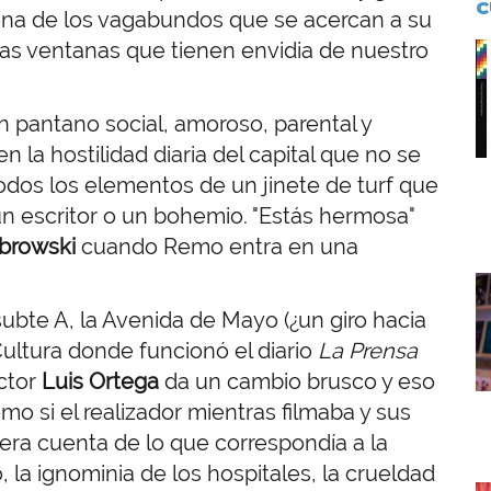
C
cena de los vagabundos que se acercan a su
las ventanas que tienen envidia de nuestro
I
n pantano social, amoroso, parental y
 la hostilidad diaria del capital que no se
todos los elementos de un jinete de turf que
un escritor o un bohemio. "Estás hermosa"
mbrowski
cuando Remo entra en una
I
ubte A, la Avenida de Mayo (¿un giro hacia
Cultura donde funcionó el diario
La Prensa
ector
Luis Ortega
da un cambio brusco y eso
omo si el realizador mientras filmaba y sus
iera cuenta de lo que correspondía a la
, la ignominia de los hospitales, la crueldad