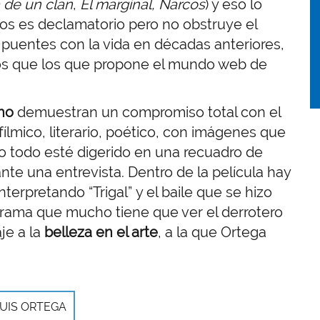
a de un clan
,
El marginal, Narcos
) y eso lo
tos es declamatorio pero no obstruye el
os puentes con la vida en décadas anteriores,
os que los que propone el mundo web de
ho
demuestran un compromiso total con el
lmico, literario, poético, con imágenes que
o todo esté digerido en una recuadro de
te una entrevista. Dentro de la película hay
terpretando “Trigal”
y el baile que se hizo
ubtrama que mucho tiene que ver el derrotero
je a la
belleza en el arte
, a la que Ortega
LUIS ORTEGA