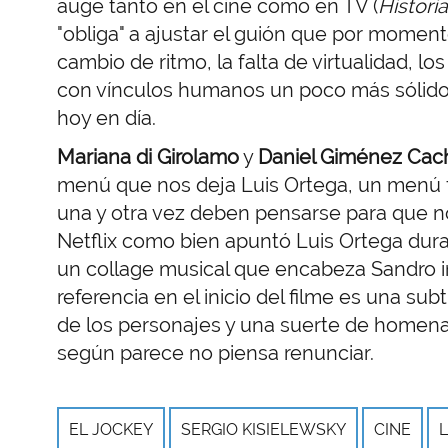
auge tanto en el cine como en TV (
Histori
"obliga" a ajustar el guión que por momen
cambio de ritmo, la falta de virtualidad, l
con vínculos humanos un poco más sólid
hoy en día.
Mariana di Girolamo
y
Daniel Giménez Cac
menú que nos deja Luis Ortega, un menú fí
una y otra vez deben pensarse para que n
Netflix
como bien apuntó Luis Ortega duran
un collage musical que encabeza Sandro in
referencia en el inicio del filme es una s
de los personajes y una suerte de homena
según parece no piensa renunciar.
EL JOCKEY
SERGIO KISIELEWSKY
CINE