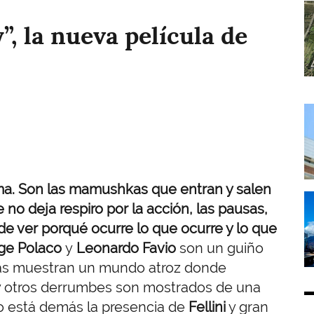
I
”, la nueva película de
I
rama. Son las mamushkas que entran y salen
I
 no deja respiro por la acción, las pausas,
 de ver porqué ocurre lo que ocurre y lo que
ge Polaco
y
Leonardo Favio
son un guiño
enas muestran un mundo atroz donde
s y otros derrumbes son mostrados de una
no está demás la presencia de
Fellini
y gran