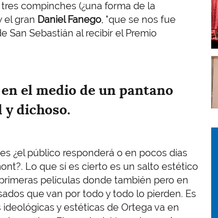
I
os tres compinches (¿una forma de la
 el gran
Daniel Fanego
, "que se nos fue
de San Sebastián al recibir el Premio
I
r en el medio de un pantano
 y dichoso.
I
I
 es ¿el público responderá o en pocos días
nt?. Lo que sí es cierto es un salto estético
 primeras películas donde también pero en
sados que van por todo y todo lo pierden. Es
ideológicas y estéticas de Ortega va en