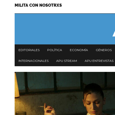
MILITA CON NOSOTRXS
Pasar
Menu
al
secundario
contenido
principal
Navegación
EDITORIALES
POLÍTICA
ECONOMÍA
GÉNEROS
principal
INTERNACIONALES
APU STREAM
APU ENTREVISTAS
Imagen