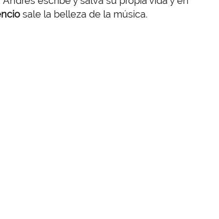
 Andrés escribe y salva su propia vida y en
encio
sale la belleza de la música.