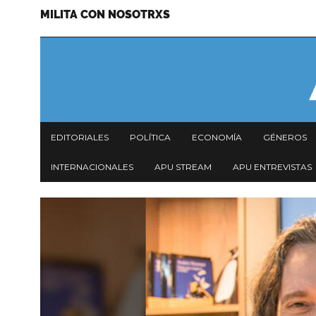
MILITA CON NOSOTRXS
Pasar
Menu
al
secundario
contenido
principal
Navegación
EDITORIALES
POLÍTICA
ECONOMÍA
GÉNEROS
principal
INTERNACIONALES
APU STREAM
APU ENTREVISTAS
Imagen