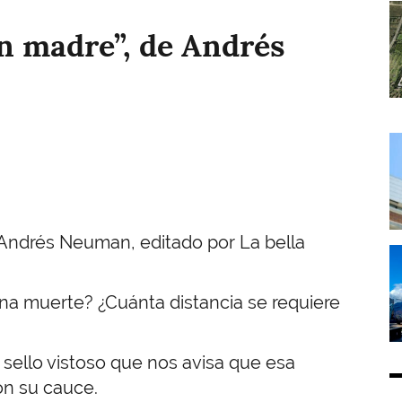
I
con madre”, de Andrés
I
a Andrés Neuman, editado por La bella
I
una muerte? ¿Cuánta distancia se requiere
n sello vistoso que nos avisa que esa
on su cauce.