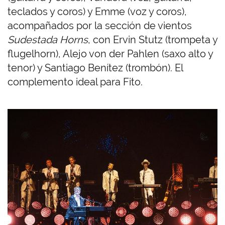
teclados y coros) y Emme (voz y coros),
acompañados por la sección de vientos
Sudestada Horns
, con Ervin Stutz (trompeta y
flugelhorn), Alejo von der Pahlen (saxo alto y
tenor) y Santiago Benítez (trombón). El
complemento ideal para Fito.
I
m
a
g
e
n