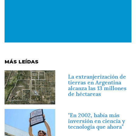
MÁS LEÍDAS
Imagen
La extranjerización de
tierras en Argentina
alcanza las 13 millones
de héctareas
Imagen
"En 2002, había más
inversión en ciencia y
tecnología que ahora"