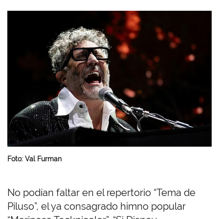
I
m
a
g
e
n
Foto: Val Furman
No podían faltar en el repertorio “Tema de
Piluso”, el ya consagrado himno popular