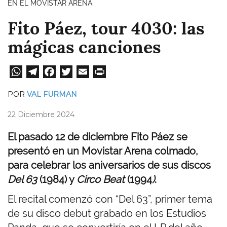
EN EL MOVISTAR ARENA
Fito Páez, tour 4030: las
mágicas canciones
W
Te
Fa
T
E
Pri
ha
le
ce
wi
m
nt
POR
VAL FURMAN
ts
gr
bo
tt
ail
22 Diciembre 2024
A
a
ok
er
pp
m
El pasado 12 de diciembre Fito Páez se
presentó en un Movistar Arena colmado,
para celebrar los aniversarios de sus discos
Del 63
(1984) y
Circo Beat
(1994
)
.
El recital comenzó con “Del 63”, primer tema
de su disco debut grabado en los Estudios