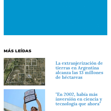
MÁS LEÍDAS
Imagen
La extranjerización de
tierras en Argentina
alcanza las 13 millones
de héctareas
Imagen
"En 2002, había más
inversión en ciencia y
tecnología que ahora"