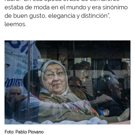
estaba de moda en el mundo y era sinónimo
de buen gusto, elegancia y distinción”,
leemos.
I
m
a
g
e
n
Foto: Pablo Piovano