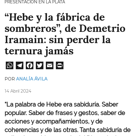
PRESENTACIÓN EN LA PLATA
“Hebe y la fábrica de
sombreros”, de Demetrio
Iramain: sin perder la
ternura jamás
W
Te
Fa
T
E
Pri
ha
le
ce
wi
m
nt
POR
ANALÍA ÁVILA
ts
gr
bo
tt
ail
14 Abril 2024
A
a
ok
er
pp
m
“La palabra de Hebe era sabiduría. Saber
popular. Saber de frases y gestos, saber de
acciones y acompañamientos, y de
coherencias y de las otras. Tanta sabiduría de