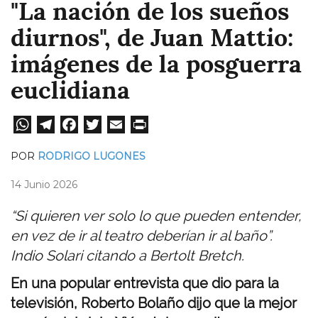
"La nación de los sueños
diurnos", de Juan Mattio:
imágenes de la posguerra
euclidiana
W
Te
Fa
T
E
Pri
ha
le
ce
wi
m
nt
POR
RODRIGO LUGONES
ts
gr
bo
tt
ail
14 Junio 2026
A
a
ok
er
pp
m
“Si quieren ver solo lo que pueden entender,
en vez de ir al teatro deberían ir al baño”.
Indio Solari citando a Bertolt Bretch.
En una popular entrevista que dio para la
televisión, Roberto Bolaño dijo que la mejor