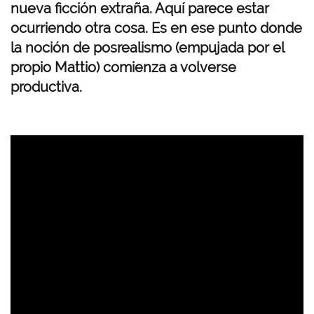
nueva ficción extraña. Aquí parece estar
ocurriendo otra cosa. Es en ese punto donde
la noción de posrealismo (empujada por el
propio Mattio) comienza a volverse
productiva.
U
R
L
d
e
V
i
d
e
o
r
e
m