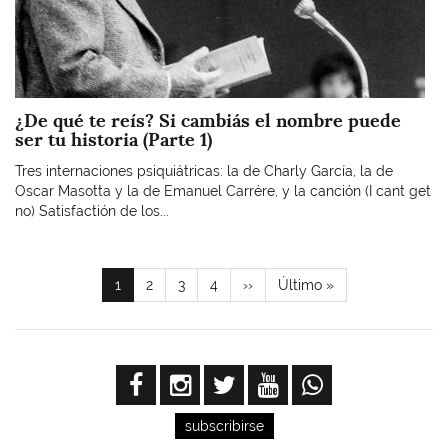
¿De qué te reís? Si cambiás el nombre puede
ser tu historia (Parte 1)
Tres internaciones psiquiátricas: la de Charly García, la de
Oscar Masotta y la de Emanuel Carrére, y la canción (I cant get
no) Satisfactión de los...
Paginación
Página
1
Page
2
Page
3
Page
4
Siguiente
››
Última
Último »
actual
página
página
subscribirse