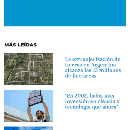
MÁS LEÍDAS
Imagen
La extranjerización de
tierras en Argentina
alcanza las 13 millones
de héctareas
Imagen
"En 2002, había más
inversión en ciencia y
tecnología que ahora"
Imagen