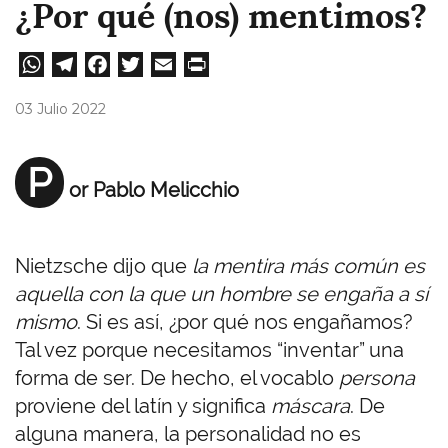
¿Por qué (nos) mentimos?
W
Te
Fa
T
E
Pri
ha
le
ce
wi
m
nt
03 Julio 2022
ts
gr
bo
tt
ail
A
a
ok
er
P
or Pablo Melicchio
pp
m
Nietzsche dijo que
la mentira más común es
aquella con la que un hombre se engaña a sí
mismo
. Si es así, ¿por qué nos engañamos?
Tal vez porque necesitamos “inventar” una
forma de ser. De hecho, el vocablo
persona
proviene del latín y significa
máscara
. De
alguna manera, la personalidad no es