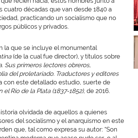
que recién nacía, estos nombres junto a
I
las cuatro décadas que van desde 1840 a
ciedad, practicando un socialismo que no
gos públicos y privados.
I
en la que se incluye el monumental
ntina
(de la cual fue director), y títulos sobre
a. Sus primeros lectores obreros,
blia del proletariado. Traductores y editores
a con este detallado estudio, suerte de
 el Río de la Plata (1837-1852)
, de 2016.
storia olvidada de aquellos a quienes
ores del socialismo y el anarquismo en este
den que, tal como expresa su autor: “Son
rgentina moderna que acaso pudo ser, o al