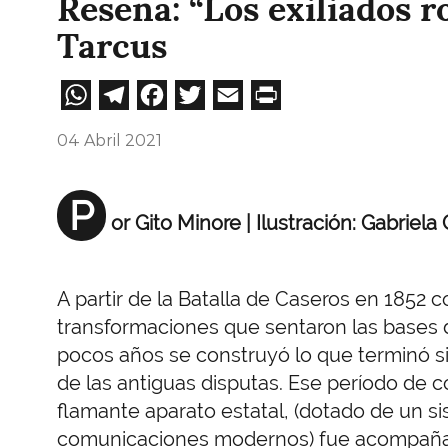
Reseña: “Los exiliados r
Tarcus
WhatsApp
Telegram
Facebook
Twitter
Email
Print
04 Abril 2021
P
or Gito Minore
| Ilustración: Gabriela
A partir de la Batalla de Caseros en 1852
transformaciones que sentaron las bases 
pocos años se construyó lo que terminó si
de las antiguas disputas. Ese período de c
flamante aparato estatal, (dotado de un si
comunicaciones modernos) fue acompañad