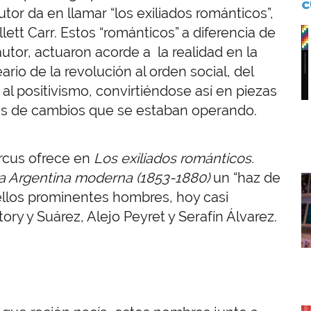
C
tor da en llamar “los exiliados románticos”,
ett Carr. Estos “románticos” a diferencia de
I
tor, actuaron acorde a la realidad en la
io de la revolución al orden social, del
 al positivismo, convirtiéndose así en piezas
ies de cambios que se estaban operando.
rcus ofrece en
Los exiliados románticos.
la Argentina moderna (1853-1880)
un “haz de
I
uellos prominentes hombres, hoy casi
ory y Suárez, Alejo Peyret y Serafín Álvarez.