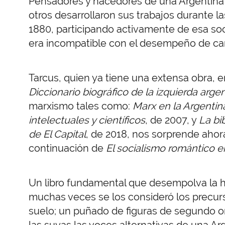
Pensadores y hacedores de una Argentina 
otros desarrollaron sus trabajos durante 
1880, participando activamente de esa so
era incompatible con el desempeño de car
Tarcus, quien ya tiene una extensa obra, 
Diccionario biográfico de la izquierda arge
marxismo tales como:
Marx en la Argentin
intelectuales y científicos
, de 2007, y
La bi
de El Capital
, de 2018, nos sorprende ahor
continuación de
El socialismo romántico en
Un libro fundamental que desempolva la hi
muchas veces se los consideró los precurs
suelo; un puñado de figuras de segundo or
las suyas las voces alternativas de una A