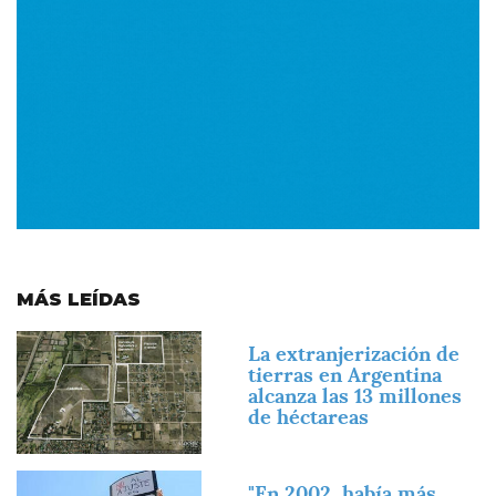
MÁS LEÍDAS
Imagen
La extranjerización de
tierras en Argentina
alcanza las 13 millones
de héctareas
Imagen
"En 2002, había más