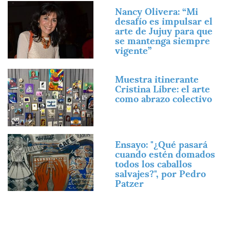
Imagen
Nancy Olivera: “Mi
desafío es impulsar el
arte de Jujuy para que
se mantenga siempre
vigente”
Imagen
Muestra itinerante
Cristina Libre: el arte
como abrazo colectivo
Imagen
Ensayo: "¿Qué pasará
cuando estén domados
todos los caballos
salvajes?", por Pedro
Patzer