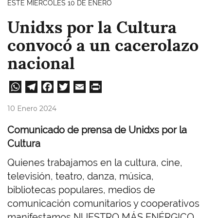
ESTE MIÉRCOLES 10 DE ENERO
Unidxs por la Cultura
convocó a un cacerolazo
nacional
W
Te
Fa
T
E
Pri
ha
le
ce
wi
m
nt
10 Enero 2024
ts
gr
bo
tt
ail
Comunicado de prensa de Unidxs por la
A
a
ok
er
Cultura
pp
m
Quienes trabajamos en la cultura, cine,
televisión, teatro, danza, música,
bibliotecas populares, medios de
comunicación comunitarios y cooperativos
manifestamos NUESTRO MÁS ENÉRGICO