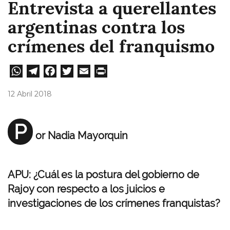
Entrevista a querellantes
argentinas contra los
crímenes del franquismo
W
Te
Fa
T
E
Pri
ha
le
ce
wi
m
nt
12 Abril 2018
ts
gr
bo
tt
ail
A
a
ok
er
P
or Nadia Mayorquin
pp
m
APU: ¿Cuál es la postura del gobierno de
Rajoy con respecto a los juicios e
investigaciones de los crímenes franquistas?