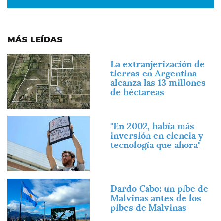
MÁS LEÍDAS
Imagen
La extranjerización de
tierras en Argentina
alcanza las 13 millones
de héctareas
Imagen
"En 2002, había más
inversión en ciencia y
tecnología que ahora"
Imagen
Dardo Cabo: un pibe de
Malvinas antes de los
pibes de Malvinas