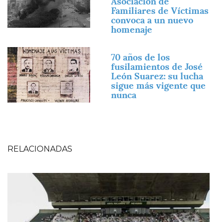
Asociación de
Familiares de Víctimas
convoca a un nuevo
homenaje
Imagen
70 años de los
fusilamientos de José
León Suarez: su lucha
sigue más vigente que
nunca
RELACIONADAS
Imagen