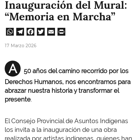
Inauguración del Mural:
“Memoria en Marcha”
W
Te
Fa
T
E
Pri
ha
le
ce
wi
m
nt
17 Marzo 2026
ts
gr
bo
tt
ail
A
a
ok
er
A
50 años del camino recorrido por los
pp
m
Derechos Humanos, nos encontramos para
abrazar nuestra historia y transformar el
presente
.
El Consejo Provincial de Asuntos Indígenas
los invita a la inauguración de una obra
realizada por artistas indígenas, quienes han