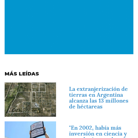
MÁS LEÍDAS
Imagen
La extranjerización de
tierras en Argentina
alcanza las 13 millones
de héctareas
Imagen
"En 2002, había más
inversión en ciencia y