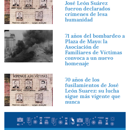
José León Suárez
fueron declarados
crímenes de lesa
humanidad
Imagen
71 años del bombardeo a
Plaza de Mayo: la
Asociación de
Familiares de Víctimas
convoca a un nuevo
homenaje
Imagen
70 años de los
fusilamientos de José
León Suarez: su lucha
sigue más vigente que
nunca
Imagen
Imagen