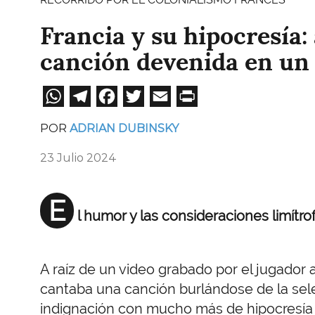
Francia y su hipocresía
canción devenida en un
WhatsApp
Telegram
Facebook
Twitter
Email
Print
POR
ADRIAN DUBINSKY
23 Julio 2024
E
l humor y las consideraciones limítro
A raíz de un video grabado por el jugador
cantaba una canción burlándose de la sel
indignación con mucho más de hipocresía