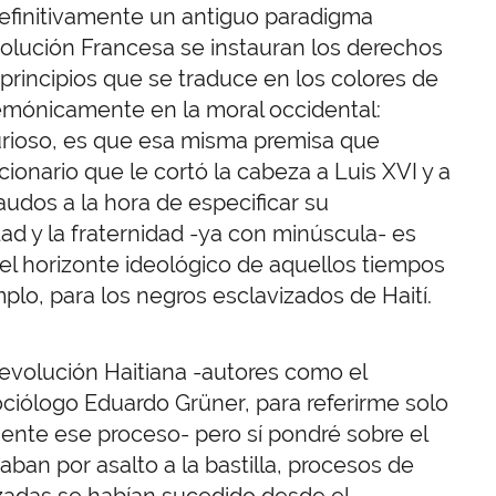
efinitivamente un antiguo paradigma
evolución Francesa se instauran los derechos
 principios que se traduce en los colores de
mónicamente en la moral occidental:
curioso, es que esa misma premisa que
onario que le cortó la cabeza a Luis XVI y a
udos a la hora de especificar su
aldad y la fraternidad -ya con minúscula- es
el horizonte ideológico de aquellos tiempos
plo, para los negros esclavizados de Haití.
Revolución Haitiana -autores como el
sociólogo Eduardo Grüner, para referirme solo
mente ese proceso- pero sí pondré sobre el
ban por asalto a la bastilla, procesos de
izadas se habían sucedido desde el