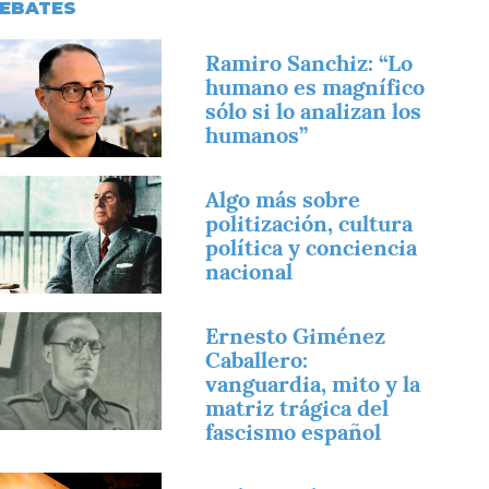
EBATES
magen
Ramiro Sanchiz: “Lo
humano es magnífico
sólo si lo analizan los
humanos”
magen
Algo más sobre
politización, cultura
política y conciencia
nacional
magen
Ernesto Giménez
Caballero:
vanguardia, mito y la
matriz trágica del
fascismo español
magen