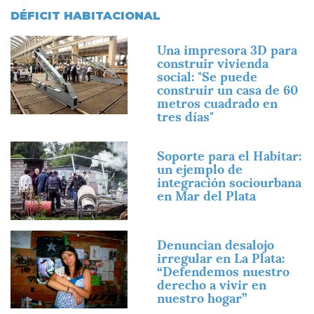
DÉFICIT HABITACIONAL
Imagen
Una impresora 3D para
construir vivienda
social: "Se puede
construir un casa de 60
metros cuadrado en
tres días"
Imagen
Soporte para el Habitar:
un ejemplo de
integración sociourbana
en Mar del Plata
Imagen
Denuncian desalojo
irregular en La Plata:
“Defendemos nuestro
derecho a vivir en
nuestro hogar”