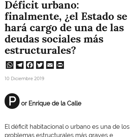
Déficit urbano:
finalmente, ¿el Estado se
hará cargo de una de las
deudas sociales más
estructurales?
W
Te
Fa
T
E
Pri
ha
le
ce
wi
m
nt
10 Diciembre 2019
ts
gr
bo
tt
ail
A
a
ok
er
P
or Enrique de la Calle
pp
m
El déficit habitacional o urbano es una de los
problemas estructurales más graves e