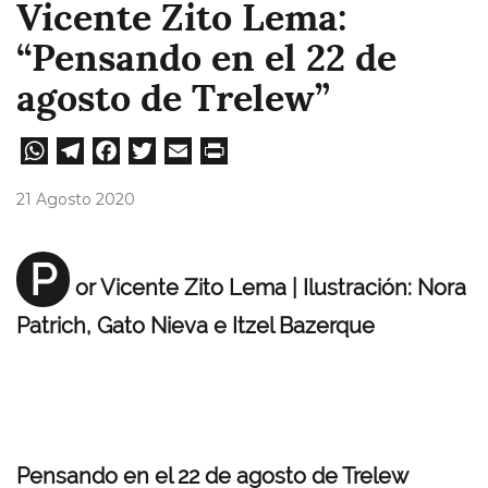
Vicente Zito Lema:
“Pensando en el 22 de
agosto de Trelew”
W
Te
Fa
T
E
Pri
ha
le
ce
wi
m
nt
21 Agosto 2020
ts
gr
bo
tt
ail
A
a
ok
er
P
or Vicente Zito Lema | Ilustración: Nora
pp
m
Patrich, Gato Nieva e Itzel Bazerque
Pensando en el 22 de agosto de Trelew