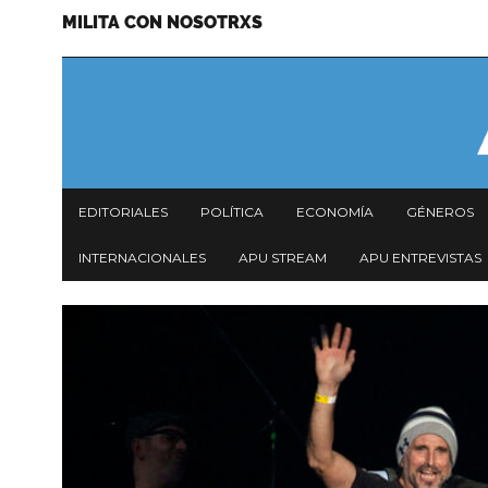
MILITA CON NOSOTRXS
Pasar
Menu
al
secundario
contenido
principal
Navegación
EDITORIALES
POLÍTICA
ECONOMÍA
GÉNEROS
principal
INTERNACIONALES
APU STREAM
APU ENTREVISTAS
Imagen