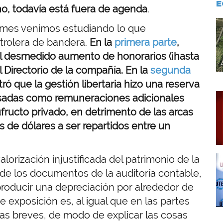
E
ino, todavía está fuera de agenda
.
I
ormes venimos estudiando lo que
etrolera de bandera.
En la
primera parte
,
el desmedido aumento de honorarios (¡hasta
 Directorio de la compañía. En la
segunda
ró que la gestión libertaria hizo una reserva
I
usadas como remuneraciones adicionales
fructo privado, en detrimento de las arcas
s de dólares a ser repartidos entre un
orización injustificada del patrimonio de la
I
 de los documentos de la auditoría contable,
oducir una depreciación por alrededor de
 exposición es, al igual que en las partes
as breves, de modo de explicar las cosas