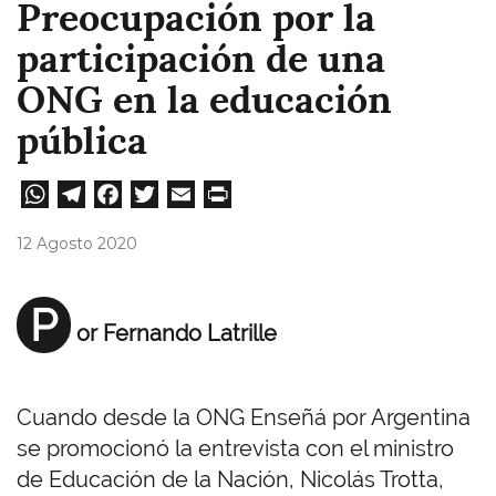
Preocupación por la
participación de una
ONG en la educación
pública
W
Te
Fa
T
E
Pri
ha
le
ce
wi
m
nt
12 Agosto 2020
ts
gr
bo
tt
ail
A
a
ok
er
P
or Fernando Latrille
pp
m
Cuando desde la ONG Enseñá por Argentina
se promocionó la entrevista con el ministro
de Educación de la Nación, Nicolás Trotta,