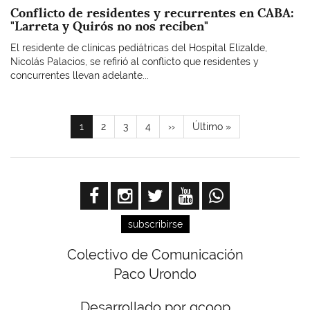
Conflicto de residentes y recurrentes en CABA:
"Larreta y Quirós no nos reciben"
El residente de clínicas pediátricas del Hospital Elizalde,
Nicolás Palacios, se refirió al conflicto que residentes y
concurrentes llevan adelante...
Paginación
Página
1
Page
2
Page
3
Page
4
Siguiente
››
Última
Último »
actual
página
página
subscribirse
Colectivo de Comunicación
Paco Urondo
Desarrollado por gcoop