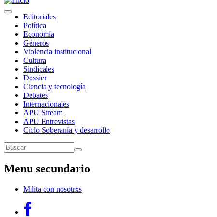
Toggle
Navegación
Editoriales
navigation
Política
principal
Economía
Géneros
Violencia institucional
Cultura
Sindicales
Dossier
Ciencia y tecnología
Debates
Internacionales
APU Stream
APU Entrevistas
Ciclo Soberanía y desarrollo
Buscar
Buscar
Menu secundario
Milita con nosotrxs