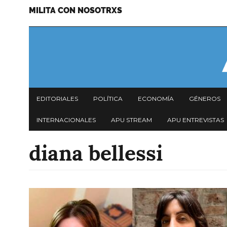
MILITA CON NOSOTRXS
Pasar
Menu
al
secundario
contenido
principal
Navegación
EDITORIALES
POLÍTICA
ECONOMÍA
GÉNEROS
principal
INTERNACIONALES
APU STREAM
APU ENTREVISTAS
diana bellessi
Imagen