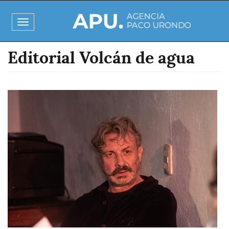
Pasar
al
Toggle
contenido
navigation
principal
Editorial Volcán de agua
Imagen