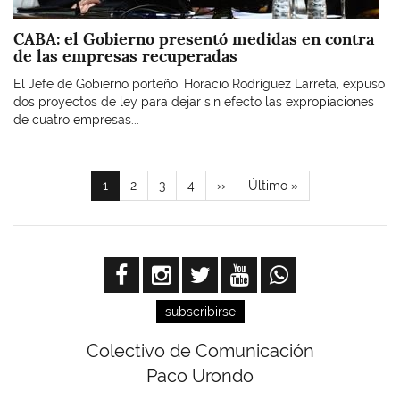
CABA: el Gobierno presentó medidas en contra
de las empresas recuperadas
El Jefe de Gobierno porteño, Horacio Rodríguez Larreta, expuso
dos proyectos de ley para dejar sin efecto las expropiaciones
de cuatro empresas...
Paginación
Página
1
Page
2
Page
3
Page
4
Siguiente
››
Última
Último »
actual
página
página
subscribirse
Colectivo de Comunicación
Paco Urondo