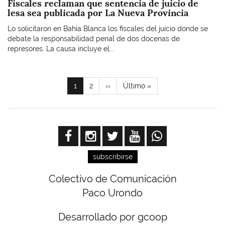
Fiscales reclaman que sentencia de juicio de
lesa sea publicada por La Nueva Provincia
Lo solicitaron en Bahía Blanca los fiscales del juicio donde se
debate la responsabilidad penal de dos docenas de
represores. La causa incluye el...
Paginación
Página
1
Page
2
Siguiente
››
Última
Último »
actual
página
página
subscribirse
Colectivo de Comunicación
Paco Urondo
Desarrollado por gcoop