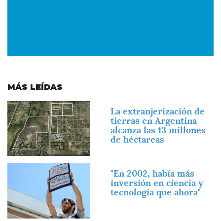
MÁS LEÍDAS
Imagen
La extranjerización de
tierras en Argentina
alcanza las 13 millones
de héctareas
Imagen
"En 2002, había más
inversión en ciencia y
tecnología que ahora"