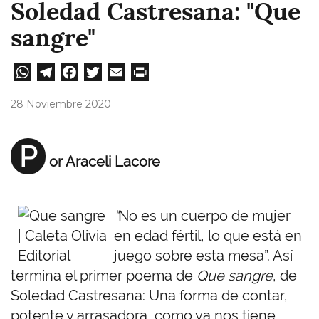
Soledad Castresana: "Que
sangre"
W
Te
Fa
T
E
Pri
ha
le
ce
wi
m
nt
28 Noviembre 2020
ts
gr
bo
tt
ail
A
a
ok
er
P
or Araceli Lacore
pp
m
“
No es un cuerpo de mujer
en edad fértil, lo que está en
juego sobre esta mesa”. Así
termina el primer poema de
Que sangre
, de
Soledad Castresana: Una forma de contar,
potente y arrasadora, como ya nos tiene