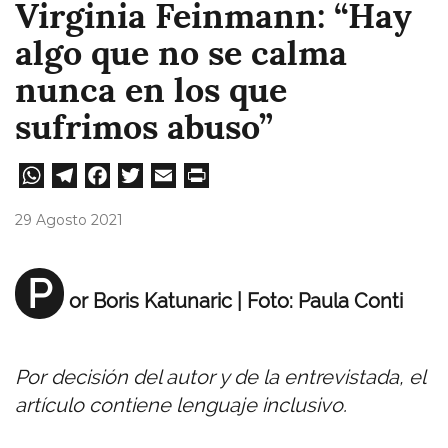
Virginia Feinmann: “Hay
algo que no se calma
nunca en los que
sufrimos abuso”
W
Te
Fa
T
E
Pri
ha
le
ce
wi
m
nt
29 Agosto 2021
ts
gr
bo
tt
ail
A
a
ok
er
P
or Boris Katunaric | Foto: Paula Conti
pp
m
Por decisión del autor y de la entrevistada, el
artículo contiene lenguaje inclusivo.