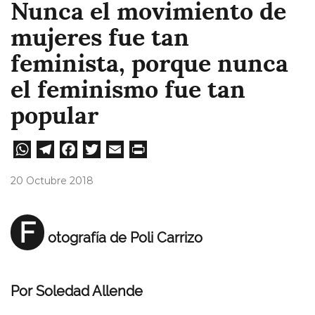
Nunca el movimiento de
mujeres fue tan
feminista, porque nunca
el feminismo fue tan
popular
W
Te
Fa
T
E
Pri
ha
le
ce
wi
m
nt
20 Octubre 2018
ts
gr
bo
tt
ail
A
a
ok
er
F
otografía de Poli Carrizo
pp
m
Por Soledad Allende