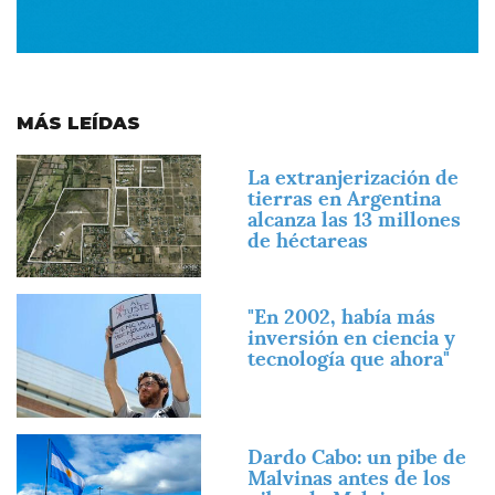
MÁS LEÍDAS
Imagen
La extranjerización de
tierras en Argentina
alcanza las 13 millones
de héctareas
Imagen
"En 2002, había más
inversión en ciencia y
tecnología que ahora"
Imagen
Dardo Cabo: un pibe de
Malvinas antes de los