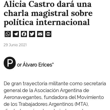
Alicia Castro dará una
charla magistral sobre
política internacional
W
Te
Fa
T
E
Pri
ha
le
ce
wi
m
nt
29 Junio 2021
ts
gr
bo
tt
ail
A
a
ok
er
P
or Álvaro Erices*
pp
m
De gran trayectoria militante como secretaria
general de la Asociación Argentina de
Aeronavegantes, fundadora del Movimiento
de los Trabajadores Argentinos (MTA),