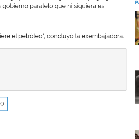
P
 gobierno paralelo que ni siquiera es
I
ere el petróleo", concluyó la exembajadora.
I
RO
I