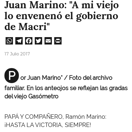
Juan Marino: "A mi viejo
lo envenenó el gobierno
de Macri"
W
Te
Fa
T
E
Pri
ha
le
ce
wi
m
nt
17 Julio 2017
ts
gr
bo
tt
ail
A
a
ok
er
P
or Juan Marino* / Foto del archivo
pp
m
familiar. En los anteojos se reflejan las gradas
del viejo Gasómetro
PAPÁ Y COMPAÑERO, Ramón Marino:
¡HASTA LA VICTORIA, SIEMPRE!