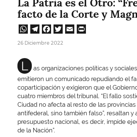
La Patria es el Otro: “F
facto de la Corte y Mag
WhatsApp
Telegram
Facebook
Twitter
Email
Print
26 Diciembre 2022
L
as organizaciones políticas y sociales
emitieron un comunicado repudiando el fal
coparticipación y exigieron que el Gobierno
cuatro miembros del tribunal. “El fallo sos
Ciudad no afecta al resto de las provincias 
antifederal, sino también falso”, resaltan 
presupuesto nacional, es decir, impide ejec
de la Nación”.