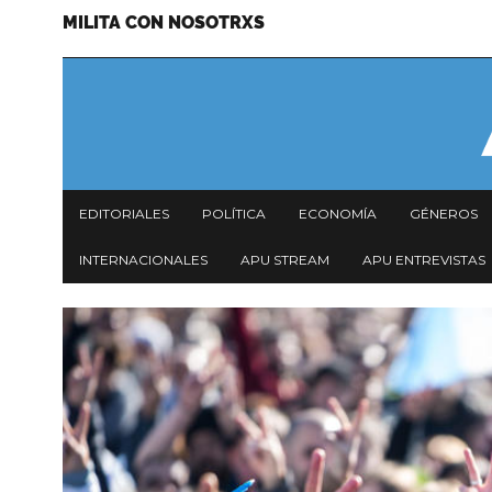
MILITA CON NOSOTRXS
Pasar
Menu
al
secundario
contenido
principal
Navegación
EDITORIALES
POLÍTICA
ECONOMÍA
GÉNEROS
principal
INTERNACIONALES
APU STREAM
APU ENTREVISTAS
Imagen