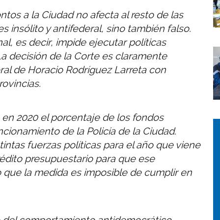
ntos a la Ciudad no afecta al resto de las
s insólito y antifederal, sino también falso.
l, es decir, impide ejecutar políticas
I
 La decisión de la Corte es claramente
oral de Horacio Rodríguez Larreta con
rovincias.
 en 2020 el porcentaje de los fondos
I
I
ncionamiento de la Policía de la Ciudad.
ntas fuerzas políticas para el año que viene
dito presupuestario para que ese
o que la medida es imposible de cumplir en
o del comportamiento antidemocrático