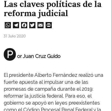
Las claves políticas de la
reforma judicial
W
Te
Fa
T
E
Pri
ha
le
ce
wi
m
nt
31 Julio 2020
ts
gr
bo
tt
ail
A
a
ok
er
P
or Juan Cruz Guido
pp
m
El presidente Alberto Fernández realizó una
fuerte apuesta al impulsar una de las
promesas de campaña durante el 2019:
reformar la justicia federal. Para eso, el
gobierno se apoyó en leyes preexistentes
como el Código Procesal Penal Federal y la