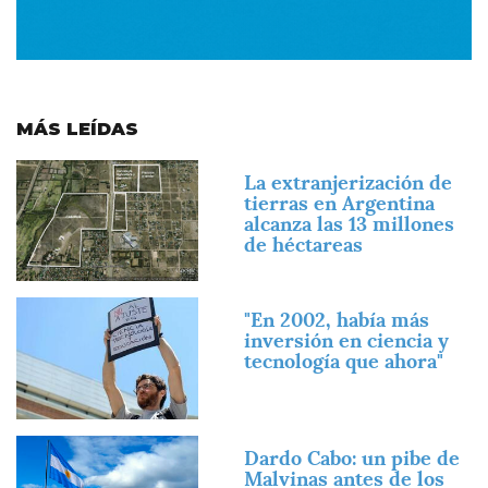
MÁS LEÍDAS
Imagen
La extranjerización de
tierras en Argentina
alcanza las 13 millones
de héctareas
Imagen
"En 2002, había más
inversión en ciencia y
tecnología que ahora"
Imagen
Dardo Cabo: un pibe de
Malvinas antes de los