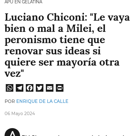
APU EN GELATINA
Luciano Chiconi: "Le vaya
bien o mal a Milei, el
peronismo tiene que
renovar sus ideas si
quiere ser mayoría otra
vez"
W
Te
Fa
T
E
Pri
ha
le
ce
wi
m
nt
POR
ENRIQUE DE LA CALLE
ts
gr
bo
tt
ail
06 Mayo 2024
A
a
ok
er
pp
m
A