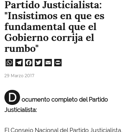
Partido Justicialista:
"Insistimos en que es
fundamental que el
Gobierno corrija el
rumbo"
W
Te
Fa
T
E
Pri
ha
le
ce
wi
m
nt
29 Marzo 2017
ts
gr
bo
tt
ail
A
a
ok
er
D
ocumento completo del Partido
pp
m
Justicialista:
El Consejo Nacional del Partido Justicialista,