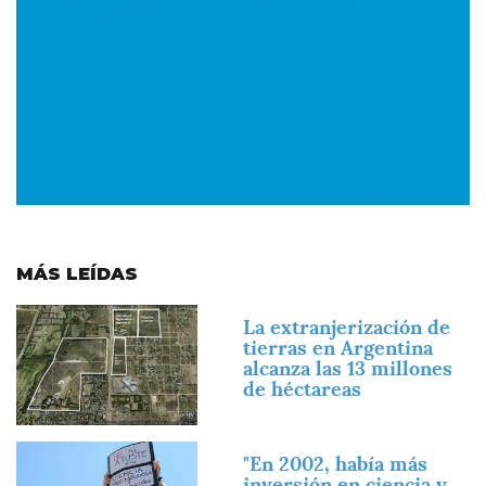
MÁS LEÍDAS
Imagen
La extranjerización de
tierras en Argentina
alcanza las 13 millones
de héctareas
Imagen
"En 2002, había más
inversión en ciencia y