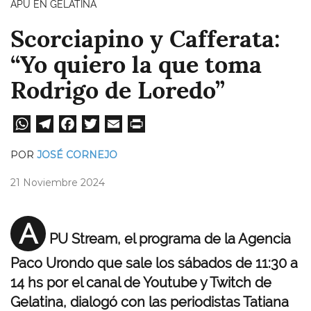
APU EN GELATINA
Scorciapino y Cafferata:
“Yo quiero la que toma
Rodrigo de Loredo”
W
Te
Fa
T
E
Pri
ha
le
ce
wi
m
nt
POR
JOSÉ CORNEJO
ts
gr
bo
tt
ail
21 Noviembre 2024
A
a
ok
er
pp
m
A
PU Stream, el programa de la Agencia
Paco Urondo que sale los sábados de 11:30 a
14 hs por el canal de Youtube y Twitch de
Gelatina, dialogó con las periodistas Tatiana