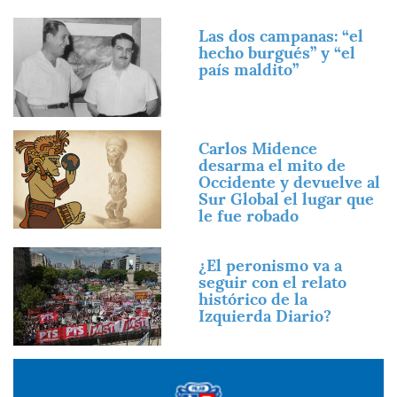
Imagen
Las dos campanas: “el
hecho burgués” y “el
país maldito”
Imagen
Carlos Midence
desarma el mito de
Occidente y devuelve al
Sur Global el lugar que
le fue robado
Imagen
¿El peronismo va a
seguir con el relato
histórico de la
Izquierda Diario?
Imagen
Imagen