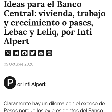
Ideas para el Banco
Central: vivienda, trabajo
y crecimiento o pases,
Lebac y Leliq, por Inti
Alpert
W
Te
Fa
T
E
Pri
ha
le
ce
wi
m
nt
05 Octubre 2020
ts
gr
bo
tt
ail
A
a
ok
er
P
or Inti Alpert
pp
m
Claramente hay un dilema con el exceso de
Pesos porque los ex presidentes del Banco