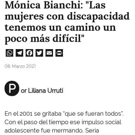
Mónica Bianchi: "Las
mujeres con discapacidad
tenemos un camino un
poco más difícil"
W
Te
Fa
T
E
Pri
ha
le
ce
wi
m
nt
08 Marzo 2021
ts
gr
bo
tt
ail
A
a
ok
er
P
or Liliana Urruti
pp
m
En el 2001 se gritaba “que se fueran todos”.
Con el paso del tiempo ese impulso social
adolescente fue mermando. Sería