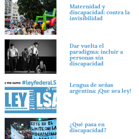
Imagen
Maternidad y
discapacidad: contra la
invisibilidad
Imagen
Dar vuelta el
paradigma: incluir a
personas sin
discapacidad
Imagen
Lengua de señas
argentina: ¡Que sea ley!
Imagen
¿Qué pasa en
discapacidad?