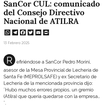
SanCor CUL: comunicado
del Consejo Directivo
Nacional de ATILRA
W
Te
Fa
T
E
Pri
ha
le
ce
wi
m
nt
13 Febrero 2025
ts
gr
bo
tt
ail
A
a
ok
er
R
efiriéndose a SanCor Pedro Morini,
pp
m
asesor de la Mesa Provincial de Lechería de
Santa Fe (MEPROLSAFE) y ex Secretario de
Lechería de la mencionada provincia dijo:
¨Hubo muchos errores propios, un gremio
(Atilra) que quería quedarse con la empresa…
¨.