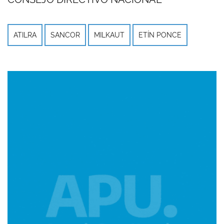
ATILRA
SANCOR
MILKAUT
ETÍN PONCE
Imagen