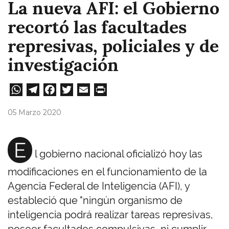
La nueva AFI: el Gobierno
recortó las facultades
represivas, policiales y de
investigación
W
Te
Fa
T
E
Pri
ha
le
ce
wi
m
nt
05 Marzo 2020
ts
gr
bo
tt
ail
A
a
ok
er
E
l gobierno nacional oficializó hoy las
pp
m
modificaciones en el funcionamiento de la
Agencia Federal de Inteligencia (AFI), y
estableció que "ningún organismo de
inteligencia podrá realizar tareas represivas,