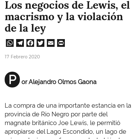
Los negocios de Lewis, el
macrismo y la violación
de la ley
W
Te
Fa
T
E
Pri
ha
le
ce
wi
m
nt
17 Febrero 2020
ts
gr
bo
tt
ail
A
a
ok
er
P
or Alejandro Olmos Gaona
pp
m
La compra de una importante estancia en la
provincia de Río Negro por parte del
magnate británico Joe Lewis, le permitió
apropiarse del Lago Escondido, un lago de