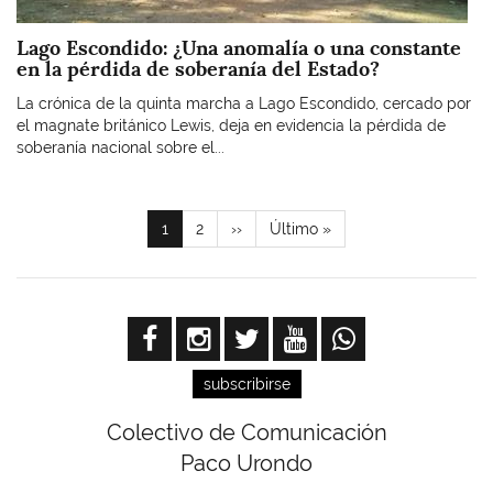
Lago Escondido: ¿Una anomalía o una constante
en la pérdida de soberanía del Estado?
La crónica de la quinta marcha a Lago Escondido, cercado por
el magnate británico Lewis, deja en evidencia la pérdida de
soberanía nacional sobre el...
Paginación
Página
1
Page
2
Siguiente
››
Última
Último »
actual
página
página
subscribirse
Colectivo de Comunicación
Paco Urondo