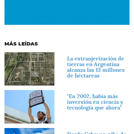
MÁS LEÍDAS
Imagen
La extranjerización de
tierras en Argentina
alcanza las 13 millones
de héctareas
Imagen
"En 2002, había más
inversión en ciencia y
tecnología que ahora"
Imagen