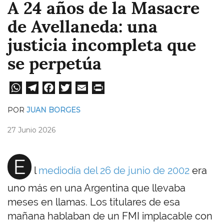
A 24 años de la Masacre
de Avellaneda: una
justicia incompleta que
se perpetúa
W
Te
Fa
T
E
Pri
ha
le
ce
wi
m
nt
POR
JUAN BORGES
ts
gr
bo
tt
ail
27 Junio 2026
A
a
ok
er
pp
m
E
l
mediodía del 26 de junio de 2002
era
uno más en una Argentina que llevaba
meses en llamas. Los titulares de esa
mañana hablaban de un FMI implacable con