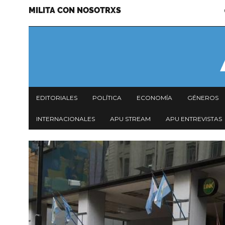
MILITA CON NOSOTRXS
Pasar
Menu
al
secundario
contenido
principal
Navegación
EDITORIALES
POLÍTICA
ECONOMÍA
GÉNEROS
principal
INTERNACIONALES
APU STREAM
APU ENTREVISTAS
Imagen