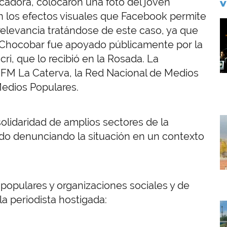
icadora, colocaron una foto del joven
V
on los efectos visuales que Facebook permite
I
 relevancia tratándose de este caso, ya que
a, Chocobar fue apoyado públicamente por la
acri, que lo recibió en la Rosada. La
e FM La Caterva, la Red Nacional de Medios
 Medios Populares.
I
lidaridad de amplios sectores de la
o denunciando la situación en un contexto
populares y organizaciones sociales y de
a periodista hostigada:
I