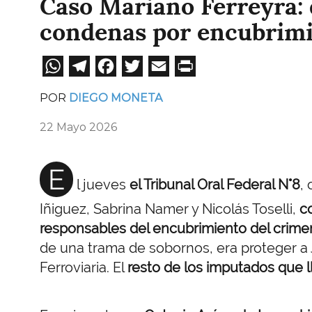
Caso Mariano Ferreyra: 
condenas por encubrim
WhatsApp
Telegram
Facebook
Twitter
Email
Print
POR
DIEGO MONETA
22 Mayo 2026
E
l jueves
el Tribunal Oral Federal N°8
,
Iñiguez, Sabrina Namer y Nicolás Toselli,
c
responsables del encubrimiento del crime
de una trama de sobornos, era proteger a 
Ferroviaria. El
resto de los imputados que l