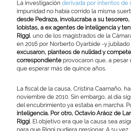
La investigación
derivada por intentos de
impunidad no había corrido la misma suer
desde Pedraza, involucraba a su tesorero, 
lobistas, a ex agentes de inteligencia y t
Riggi
, uno de los magistrados de la Cámar
en 2016 por Norberto Oyarbide -y jubilado
excusaron, planteos de nulidad y competen
correspondiente
provocaron que, a pesar d
que esperar más de quince años.
La fiscal de la causa, Cristina Caamaño, ha
noviembre de 2010. Sin embargo, al día sig
del encubrimiento ya estaba en marcha. P
inteligencia. Por otro, Octavio Aráoz de La
Riggi
. El objetivo era que la causa sea asi
para que Riggi pudiera presionar. A su vez