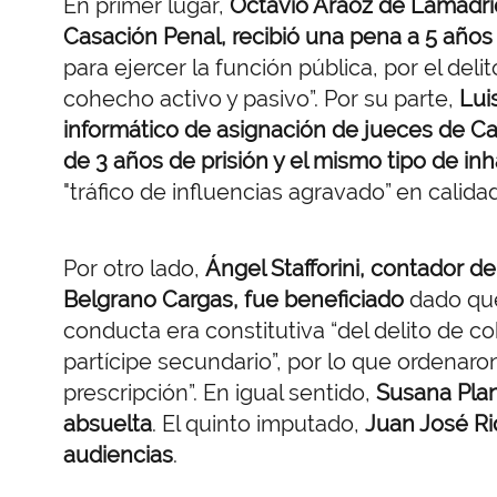
En primer lugar,
Octavio Aráoz de Lamadrid
Casación Penal, recibió una pena a 5 años 
para ejercer la función pública, por el deli
cohecho activo y pasivo”. Por su parte,
Lui
informático de asignación de jueces de C
de 3 años de prisión y el mismo tipo de inh
"tráfico de influencias agravado” en calidad
Por otro lado,
Ángel Stafforini, contador de
Belgrano Cargas, fue beneficiado
dado que
conducta era constitutiva “del delito de c
partícipe secundario”, por lo que ordenaron
prescripción”. En igual sentido,
Susana Plan
absuelta
. El quinto imputado,
Juan José Riq
audiencias
.