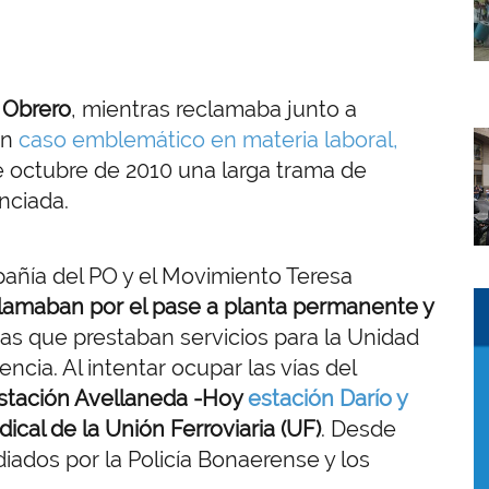
o Obrero
, mientras reclamaba junto a
un
caso emblemático en materia laboral,
I
e octubre de 2010 una larga trama de
nciada.
añía del PO y el Movimiento Teresa
I
I
lamaban por el pase a planta permanente y
s que prestaban servicios para la Unidad
cia. Al intentar ocupar las vías del
 estación Avellaneda -Hoy
estación Darío y
ical de la Unión Ferroviaria (UF)
. Desde
iados por la Policía Bonaerense y los