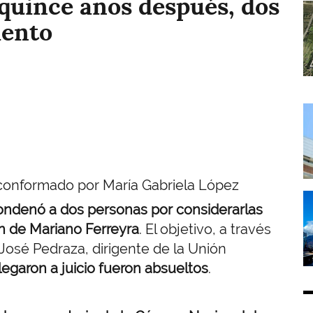
quince años después, dos
I
iento
I
 conformado por María Gabriela López
I
ondenó a dos personas por considerarlas
n de Mariano Ferreyra
. El objetivo, a través
José Pedraza, dirigente de la Unión
legaron a juicio fueron absueltos
.