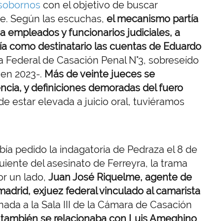
 sobornos
con el objetivo de buscar
te. Según las escuchas,
el mecanismo partía
a empleados y funcionarios judiciales, a
enía como destinatario las cuentas de Eduardo
a Federal de Casación Penal N°3, sobreseído
 en 2023-.
Más de veinte jueces se
cia, y definiciones demoradas del fuero
e estar elevada a juicio oral, tuviéramos
bía pedido la indagatoria de Pedraza el 8 de
uiente del asesinato de Ferreyra, la trama
or un lado,
Juan José Riquelme, agente de
madrid, exjuez federal vinculado al camarista
gnada a la Sala III de la Cámara de Casación
,
también se relacionaba con Luis Ameghino