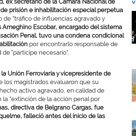
, ex secretario de la Cámara Nacional de
V
de prisión e inhabilitación especial perpetua
I
to de “tráfico de influencias agravado y
s Ameghino Escobar, encargado del sistema
asación Penal, tuvo una condena condicional
abilitación
por encontrarlo responsable de
 de "participe necesario".
I
 la Unión Ferroviaria y vicepresidente de
 los magistrados evaluaron que su
ohecho activo agravado, en calidad de
 la “extinción de la acción penal por
as, directiva de Belgrano Cargas, fue
uelme, falleció antes del inicio de las
I