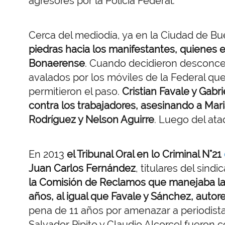
agresores por la Policía Federal.
Cerca del mediodía, ya en la Ciudad de Bu
piedras hacia los manifestantes, quienes e
Bonaerense
. Cuando decidieron desconcen
avalados por los móviles de la Federal que
permitieron el paso.
Cristian Favale y Gabr
contra los trabajadores, asesinando a Maria
Rodríguez y Nelson Aguirre
. Luego del ata
En 2013
el Tribunal Oral en lo Criminal N°21
Juan Carlos Fernández
, titulares del sindi
la Comisión de Reclamos que manejaba la 
años, al igual que Favale y Sánchez, autor
pena de 11 años por amenazar a periodistas
Salvador Pipito y Claudio Alcorcel fueron