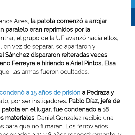
enos Aires,
la patota comenzó a arrojar
n paralelo eran reprimidos por la
trar, el grupo de la UF avanzó hacia ellos,
, en vez de separar, se apartaron y
iel Sánchez dispararon reiteradas veces
no Ferreyra e hiriendo a Ariel Pintos, Elsa
que, las armas fueron ocultadas.
condenó a 15 años de prisión
a Pedraza y
cato, por ser instigadores.
Pablo Díaz, jefe de
patota en el lugar, fue condenado a 18
es materiales
. Daniel González recibió una
 para que no filmaran. Los ferroviarios
 condenados a 11 y 8 años respectivamente, y