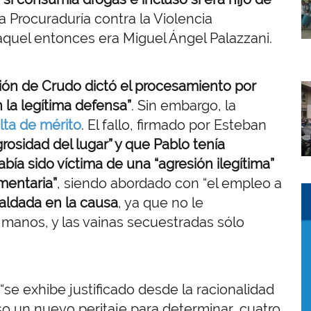
la Procuraduría contra la Violencia
 aquel entonces era Miguel Ángel Palazzani.
ión de Crudo dictó el procesamiento por
I
la legítima defensa”
. Sin embargo, la
alta de mérito
. El fallo, firmado por Esteban
igrosidad del lugar” y que Pablo tenía
ía sido víctima de una “agresión ilegítima”
amentaria”
, siendo abordado con “el empleo a
I
I
aldada en la causa
, ya que no le
 manos, y las vainas secuestradas sólo
se exhibe justificado desde la racionalidad
so un nuevo peritaje para determinar, cuatro