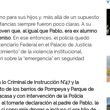
V
I
o para sus hijos y, más allá de un supuesto
tancias siempre fueron poco claras. A su
oven que, al igual que Pablo, era ex alumno
eniso
. En ese entonces, el policía quedó
enciario Federal en el Palacio de Justicia.
miento” de la violencia institucional,
i sobre la “emergencia” en seguridad
I
o Criminal de Instrucción N°47 y la
trito de los barrios de Pompeya y Parque de
acasa y con intervención de la Policía
I
,
al tomarle declaración al padre de Pablo, le
si consumía drogas e incluso si era hijo de