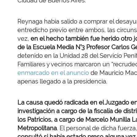
Ciudad de Buenos Aires.
Reynaga había salido a comprar el desayun
entredicho previo entre ambos, las circuns
vez,
en el hecho también fue herido otro j
de la Escuela Media N°3 Profesor Carlos G
detenido en la Unidad 28 del Servicio Penit
Familiares y vecinos marcaron un “recrudeci
enmarcado en el anuncio
de Mauricio Macr
apenas llegado a la presidencia.
La causa quedó radicada en el Juzgado en l
investigación a cargo de la fiscalía de dis
los Patricios, a cargo de Marcelo Munilla L
Metropolitana
. El personal de dicha fuerza
consultó si había estado preso alguna vez, 