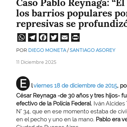
Caso Pablo Reynaga: “El 
los barrios populares po
represivas se profundiz
WhatsApp
Telegram
Facebook
Twitter
Email
Print
POR
DIEGO MONETA
SANTIAGO ASOREY
11 Diciembre 2025
E
l
viernes 18 de diciembre de 2015
, p
César Reynaga -de 30 años y tres hijos- f
efectivo de la Policía Federal
. Iván Alcides
N° 34, que en ese momento estaba de civil y
en el pecho y uno en la mano.
Pablo era ve