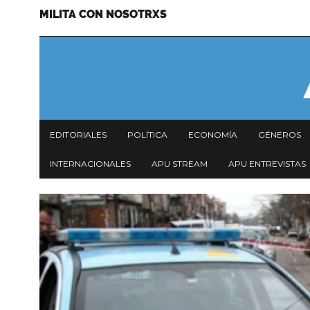
MILITA CON NOSOTRXS
Pasar
Menu
al
secundario
contenido
principal
Navegación
EDITORIALES
POLÍTICA
ECONOMÍA
GÉNEROS
principal
INTERNACIONALES
APU STREAM
APU ENTREVISTAS
Imagen