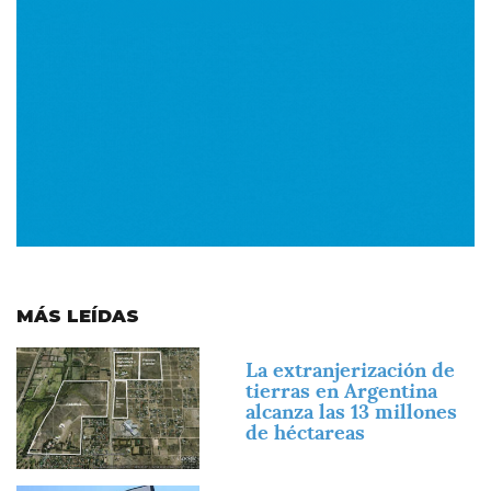
MÁS LEÍDAS
Imagen
La extranjerización de
tierras en Argentina
alcanza las 13 millones
de héctareas