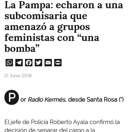
La Pampa: echaron a una
subcomisaria que
amenazó a grupos
feministas con “una
bomba”
W
Te
Fa
T
E
Pri
ha
le
ce
wi
m
nt
21 Junio 2018
ts
gr
bo
tt
ail
A
a
ok
er
P
or
Radio Kermés
, desde Santa Rosa (*)
pp
m
El jefe de Policía Roberto Ayala confirmó la
decisión de separar del cargo a la