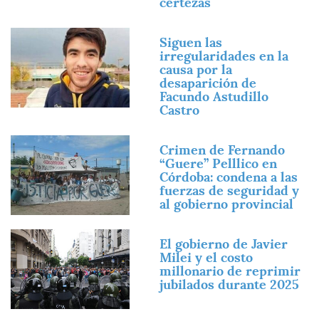
certezas
Imagen
Siguen las
irregularidades en la
causa por la
desaparición de
Facundo Astudillo
Castro
Imagen
Crimen de Fernando
“Guere” Pelllico en
Córdoba: condena a las
fuerzas de seguridad y
al gobierno provincial
Imagen
El gobierno de Javier
Milei y el costo
millonario de reprimir
jubilados durante 2025