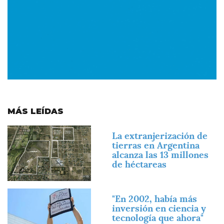
MÁS LEÍDAS
Imagen
La extranjerización de
tierras en Argentina
alcanza las 13 millones
de héctareas
Imagen
"En 2002, había más
inversión en ciencia y
tecnología que ahora"