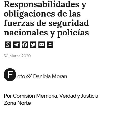
Responsabilidades y
obligaciones de las
fuerzas de seguridad
nacionales y policías
W
Te
Fa
T
E
Pri
ha
le
ce
wi
m
nt
30 Marzo 2020
ts
gr
bo
tt
ail
A
a
ok
er
F
oto/// Daniela Moran
pp
m
Por Comisión Memoria, Verdad y Justicia
Zona Norte