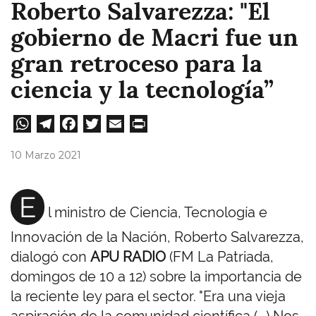
Roberto Salvarezza: "El
gobierno de Macri fue un
gran retroceso para la
ciencia y la tecnología”
W
Te
Fa
T
E
Pri
ha
le
ce
wi
m
nt
10 Marzo 2021
ts
gr
bo
tt
ail
A
a
ok
er
E
l ministro de Ciencia, Tecnología e
pp
m
Innovación de la Nación, Roberto Salvarezza,
dialogó con
APU RADIO
(FM La Patriada,
domingos de 10 a 12) sobre la importancia de
la reciente ley para el sector. "Era una vieja