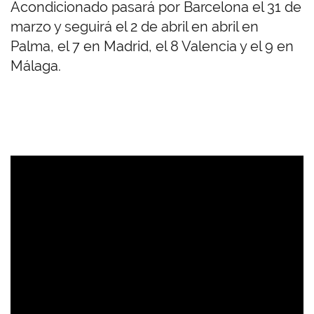
Acondicionado pasará por Barcelona el 31 de
marzo y seguirá el 2 de abril en abril en
Palma, el 7 en Madrid, el 8 Valencia y el 9 en
Málaga.
U
R
L
d
e
V
i
d
e
o
r