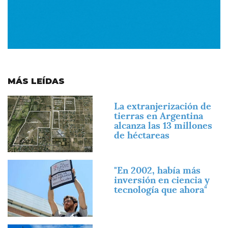
MÁS LEÍDAS
Imagen
La extranjerización de
tierras en Argentina
alcanza las 13 millones
de héctareas
Imagen
"En 2002, había más
inversión en ciencia y
tecnología que ahora"