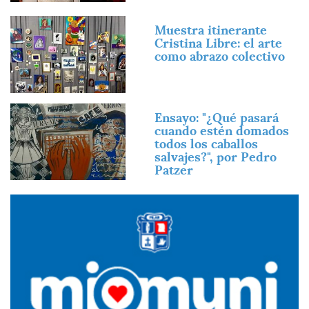
Imagen
Muestra itinerante
Cristina Libre: el arte
como abrazo colectivo
Imagen
Ensayo: "¿Qué pasará
cuando estén domados
todos los caballos
salvajes?", por Pedro
Patzer
Imagen
Imagen