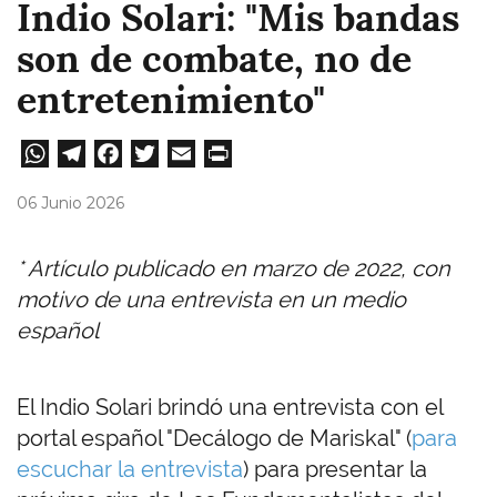
Indio Solari: "Mis bandas
son de combate, no de
entretenimiento"
W
Te
Fa
T
E
Pri
ha
le
ce
wi
m
nt
06 Junio 2026
ts
gr
bo
tt
ail
A
a
ok
er
* Artículo publicado en marzo de 2022, con
pp
m
motivo de una entrevista en un medio
español
El Indio Solari brindó una entrevista con el
portal español "Decálogo de Mariskal" (
para
escuchar la entrevista
) para presentar la