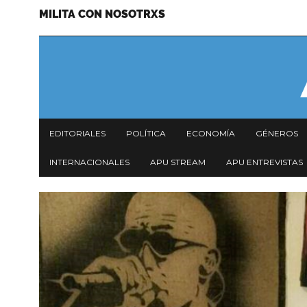
MILITA CON NOSOTRXS
Pasar
Menu
al
secundario
contenido
principal
Navegación
EDITORIALES
POLÍTICA
ECONOMÍA
GÉNEROS
principal
INTERNACIONALES
APU STREAM
APU ENTREVISTAS
Imagen