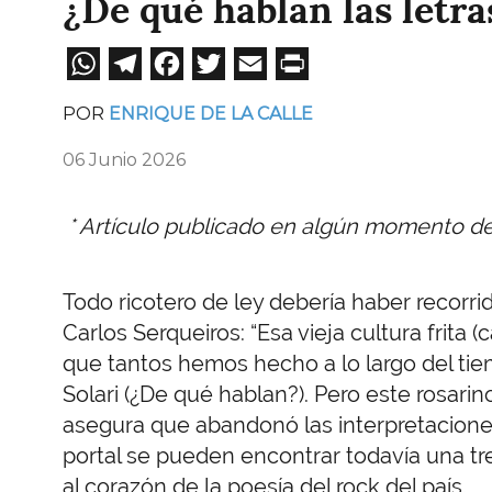
¿De qué hablan las letra
WhatsApp
Telegram
Facebook
Twitter
Email
Print
POR
ENRIQUE DE LA CALLE
06 Junio 2026
* Artículo publicado en algún momento d
Todo ricotero de ley debería haber recorri
Carlos Serqueiros: “Esa vieja cultura frita (c
que tantos hemos hecho a lo largo del tiemp
Solari (¿De qué hablan?). Pero este rosarin
asegura que abandonó las interpretaciones de
portal se pueden encontrar todavía una tre
al corazón de la poesía del rock del país.