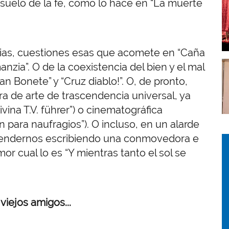
I
nsuelo de la fe, como lo hace en “La muerte
ias, cuestiones esas que acomete en “Caña
I
anzia”. O de la coexistencia del bien y el mal
an Bonete” y “Cruz diablo!”.
O, de pronto,
ra de arte de trascendencia universal, ya
vina T.V. führer”) o cinematográfica
n para naufragios”). O incluso, en un alarde
rprendernos escribiendo una conmovedora e
I
I
 cual lo es “Y mientras tanto el sol se
iejos amigos...