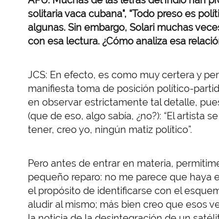
solitaria vaca cubana", “Todo preso es polí
algunas. Sin embargo, Solari muchas veces
con esa lectura. ¿Cómo analiza esa relación
JCS: En efecto, es como muy certera y pe
manifiesta toma de posición político-partid
en observar estrictamente tal detalle, pu
(que de eso, algo sabía, ¿no?): “El artista
tener, creo yo, ningún matiz político”.
Pero antes de entrar en materia, permitime
pequeño reparo: no me parece que haya en 
el propósito de identificarse con el esquema
aludir al mismo; más bien creo que esos ver
la noticia de la desintegración de un satél