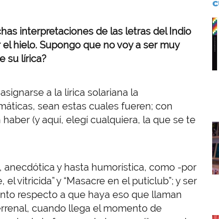
C
I
s interpretaciones de las letras del Indio
r el hielo. Supongo que no voy a ser muy
 su lírica?
ignarse a la lírica solariana la
máticas, sean estas cuales fueren; con
aber (y aquí, elegí cualquiera, la que se te
I
va, anecdótica y hasta humorística, como -por
e, el vitricida” y “Masacre en el puticlub”; y ser
ento respecto a que haya eso que llaman
terrenal, cuando llega el momento de