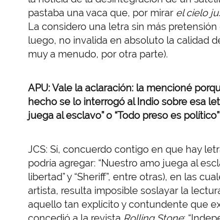
pastaba una vaca que, por mirar
el cielo
ju
La considero una letra sin más pretensión 
luego, no invalida en absoluto la calidad 
muy a menudo, por otra parte).
APU: Vale la aclaración: la mencioné porq
hecho se lo interrogó al Indio sobre esa l
juega al esclavo” o “Todo preso es político
JCS: Sí, concuerdo contigo en que hay let
podría agregar: “Nuestro amo juega al esclav
libertad” y “Sheriff”, entre otras), en las cu
artista, resulta imposible soslayar la lectura
aquello tan explícito y contundente que ex
concedió a la revista
Rolling Stone
: “Inde