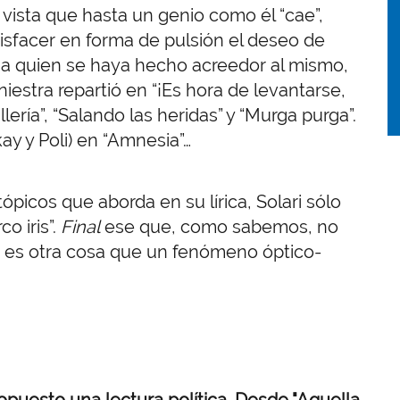
ista que hasta un genio como él “cae”,
isfacer en forma de pulsión el deseo de
a quien se haya hecho acreedor al mismo,
estra repartió en “¡Es hora de levantarse,
llería”, “Salando las heridas” y “Murga purga”.
ay y Poli) en “Amnesia”…
ópicos que aborda en su lírica, Solari sólo
co iris”.
Final
ese que, como sabemos, no
no es otra cosa que un fenómeno óptico-
opuesto una lectura política. Desde "Aquella