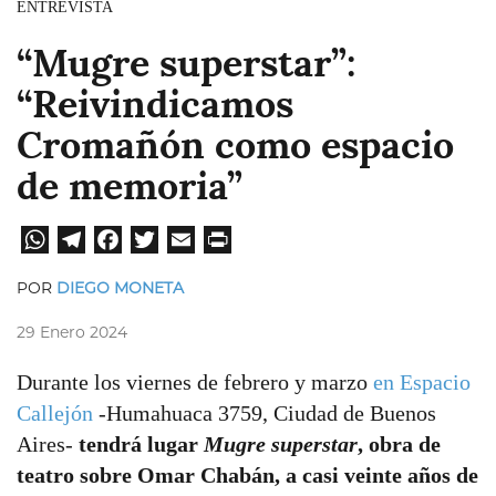
ENTREVISTA
“Mugre superstar”:
“Reivindicamos
Cromañón como espacio
de memoria”
W
Te
Fa
Tw
E
Pri
hat
leg
ce
itt
ma
nt
POR
DIEGO MONETA
sA
ra
bo
er
il
29 Enero 2024
pp
m
ok
Durante los viernes de febrero y marzo
en Espacio
Callejón
-Humahuaca 3759, Ciudad de Buenos
Aires-
tendrá lugar
Mugre superstar
, obra de
teatro sobre Omar Chabán, a casi veinte años de