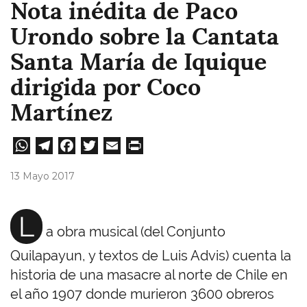
Nota inédita de Paco
Urondo sobre la Cantata
Santa María de Iquique
dirigida por Coco
Martínez
W
Te
Fa
T
E
Pri
ha
le
ce
wi
m
nt
13 Mayo 2017
ts
gr
bo
tt
ail
A
a
ok
er
L
a obra musical (del Conjunto
pp
m
Quilapayun, y textos de Luis Advis) cuenta la
historia de una masacre al norte de Chile en
el año 1907 donde murieron 3600 obreros